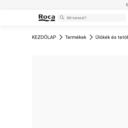
G
Ugrás
Ugrás
Ugrás
KEZDŐLAP
Termékek
Ülőkék és tető