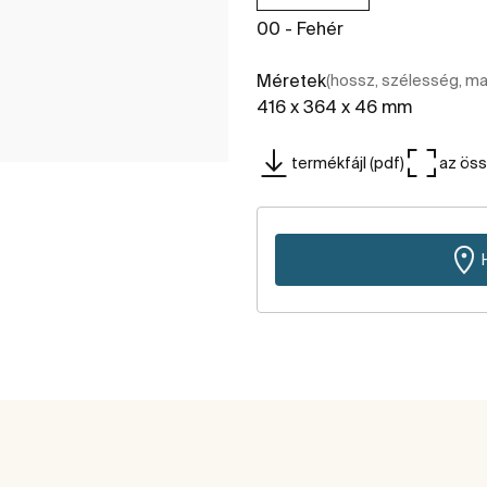
00 - Fehér
Méretek
(hossz, szélesség, m
416 x 364 x 46 mm
termékfájl (pdf)
az ös