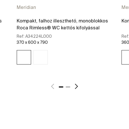
Meridian
Mer
s
Kompakt, falhoz illeszthető, monoblokkos
Kom
Roca Rimless® WC kettős kifolyással
Ref:
A34224L000
Ref
370 x 600 x 790
360
További részletek