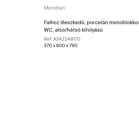
Meridian
Falhoz illeszkedő, porcelán monoblokko
WC, alsó/hátsó kifolyású
Ref:
A342248170
370 x 600 x 790
További részletek