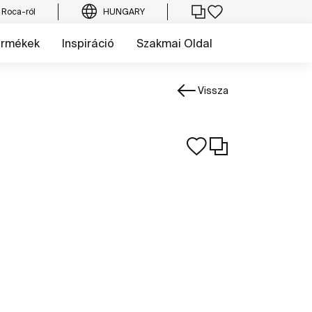
 Roca-ról
HUNGARY
ermékek
Inspiráció
Szakmai Oldal
Vissza