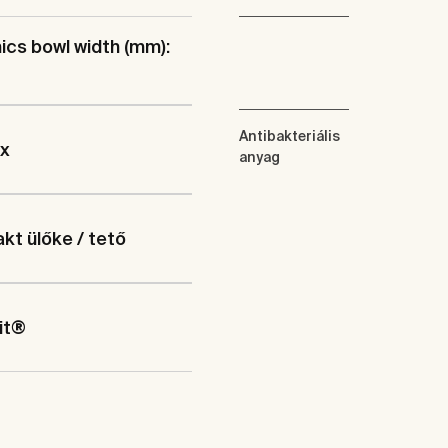
cs bowl width (mm):
Antibakteriális
ix
anyag
t ülőke / tető
it®