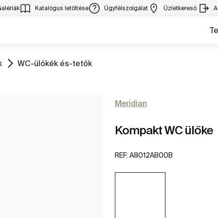
alériák
Katalógus letöltése
Ügyfélszolgálat
Üzletkereső
A
T
Ugrás
k
WC-ülőkék és-tetők
Meridian
Kompakt WC ülőke
REF:
A8012AB00B