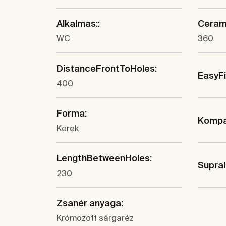
Alkalmas::
Cerami
WC
360
DistanceFrontToHoles:
EasyF
400
Forma:
Kompak
Kerek
LengthBetweenHoles:
Supral
230
Zsanér anyaga:
Krómozott sárgaréz