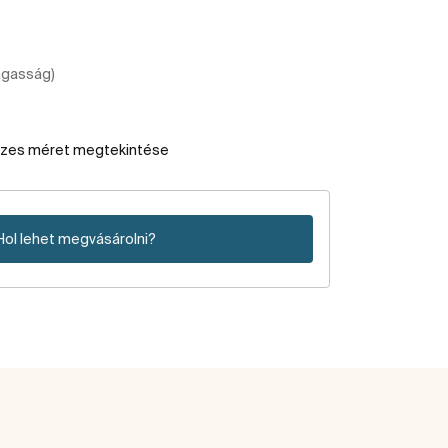
agasság)
szes méret megtekintése
Hol lehet megvásárolni?