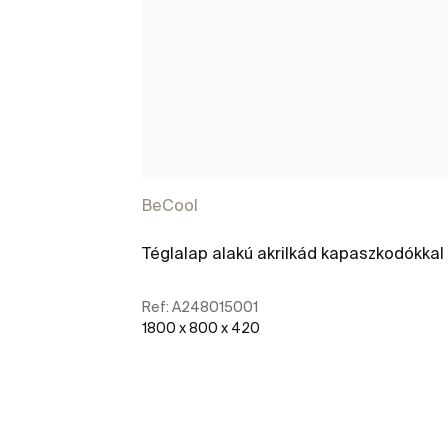
BeCool
Téglalap alakú akrilkád kapaszkodókkal
Ref:
A248015001
1800 x 800 x 420
További részletek