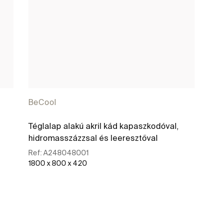
BeCool
Téglalap alakú akril kád kapaszkodóval,
hidromasszázzsal és leeresztőval
Ref:
A248048001
1800 x 800 x 420
További részletek