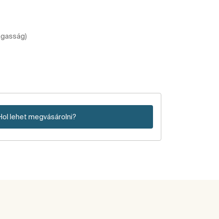
agasság)
Hol lehet megvásárolni?