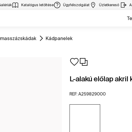
alériák
Katalógus letöltése
Ügyfélszolgálat
Üzletkereső
A
T
Ugrás
romasszázskádak
Kádpanelek
L-alakú előlap akril
REF:
A259829000