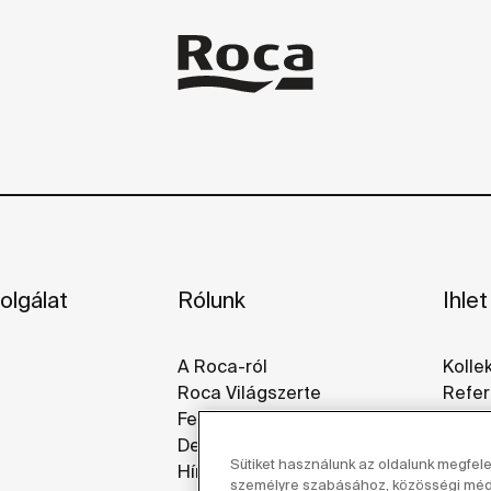
olgálat
Rólunk
Ihlet
A Roca-ról
Kolle
Roca Világszerte
Refer
Fenntarthatóság
Galér
Design És Innováció
Sütiket használunk az oldalunk megfel
Hírek
személyre szabásához, közösségi média