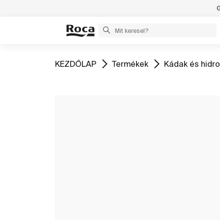
G
Ugrás
Ugrás
Ugrás
KEZDŐLAP
Termékek
Kádak és hid