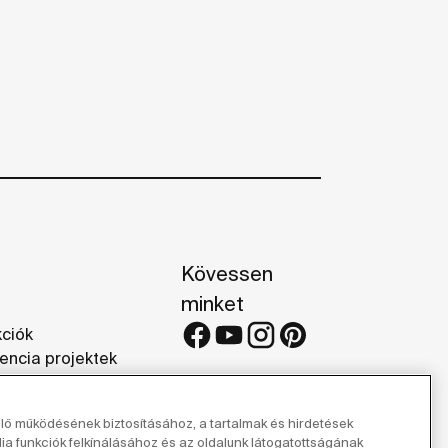
Kövessen
minket
kciók
encia projektek
iák
elő működésének biztosításához, a tartalmak és hirdetések
 funkciók felkínálásához és az oldalunk látogatottságának