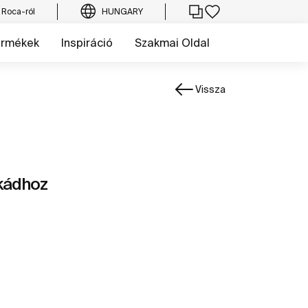
 Roca-ról
HUNGARY
ermékek
Inspiráció
Szakmai Oldal
Vissza
 kádhoz