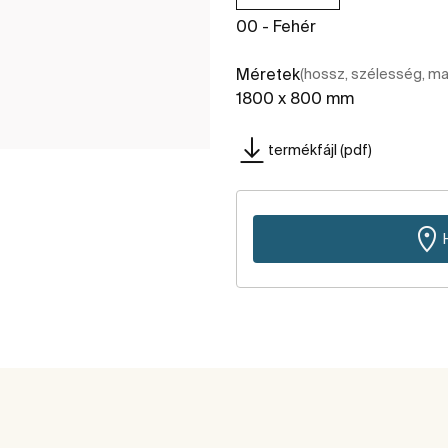
00 - Fehér
Méretek
(hossz, szélesség, m
1800 x 800 mm
termékfájl (pdf)