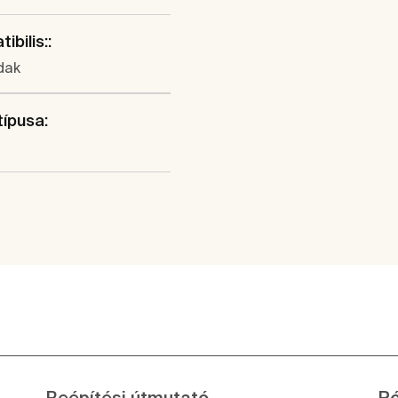
ibilis::
dak
típusa:
Beépítési útmutató
Pó