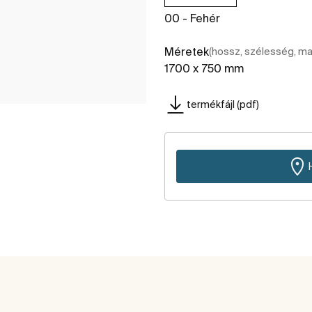
00 - Fehér
Méretek
(hossz, szélesség, m
1700 x 750 mm
termékfájl (pdf)