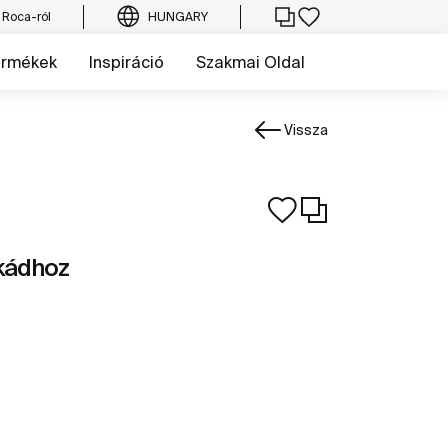
 Roca-ról
HUNGARY
ermékek
Inspiráció
Szakmai Oldal
Vissza
 kádhoz