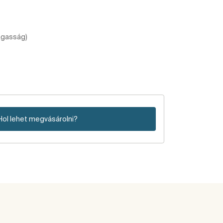
agasság)
Hol lehet megvásárolni?