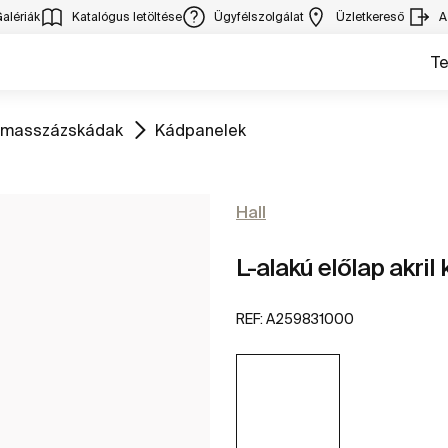
alériák
Katalógus letöltése
Ügyfélszolgálat
Üzletkereső
A
T
Ugrás
romasszázskádak
Kádpanelek
Hall
L-alakú előlap akril
REF:
A259831000