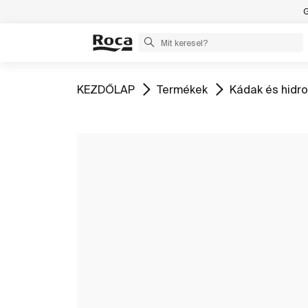
G
Ugrás
Ugrás
Ugrás
KEZDŐLAP
Termékek
Kádak és hid