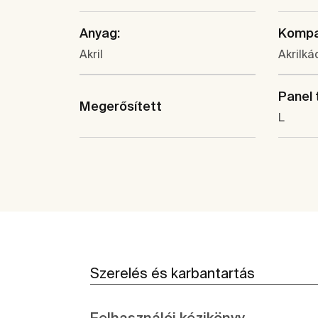
Anyag:
Kompat
Akril
Akrilká
Panel 
Megerősített
L
Szerelés és karbantartás
Felhasználói kézikönyv