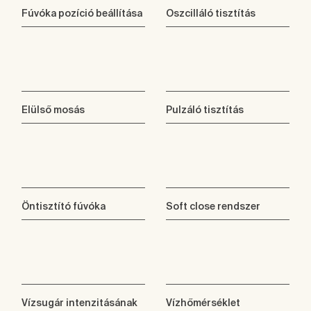
Fúvóka pozíció beállítása
Oszcilláló tisztítás
Elülső mosás
Pulzáló tisztítás
Öntisztító fúvóka
Soft close rendszer
Vízsugár intenzitásának
Vízhőmérséklet