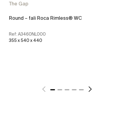
The Gap
Round – fali Roca Rimless® WC
Ref:
A3460NL000
355 x 540 x 440
További részletek