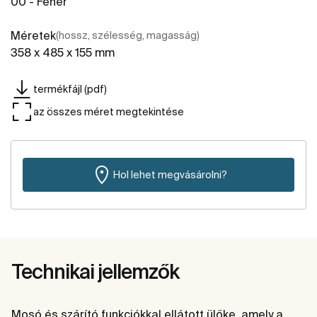
00 - Fehér
Méretek
(hossz, szélesség, magasság)
358 x 485 x 155 mm
termékfájl (pdf)
az összes méret megtekintése
Hol lehet megvásárolni?
Technikai jellemzők
Mosó és szárító funkciókkal ellátott ülőke, amely a